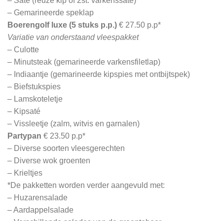
– Saté (reuze kip of 2st. varkenssaté)
– Gemarineerde speklap
Boerengolf luxe (5 stuks p.p.)
€ 27.50 p.p*
Variatie van onderstaand vleespakket
– Culotte
– Minutsteak (gemarineerde varkensfiletlap)
– Indiaantje (gemarineerde kipspies met ontbijtspek)
– Biefstukspies
– Lamskoteletje
– Kipsaté
– Vissleetje (zalm, witvis en garnalen)
Partypan
€ 23.50 p.p*
– Diverse soorten vleesgerechten
– Diverse wok groenten
– Krieltjes
*De pakketten worden verder aangevuld met:
– Huzarensalade
– Aardappelsalade