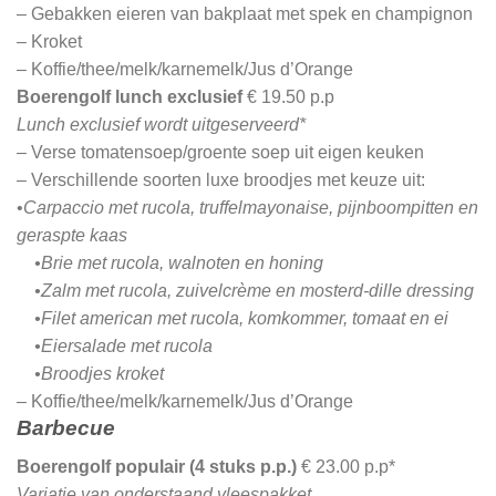
– Gebakken eieren van bakplaat met spek en champignon
– Kroket
– Koffie/thee/melk/karnemelk/Jus d’Orange
Boerengolf lunch exclusief
€ 19.50 p.p
Lunch exclusief wordt uitgeserveerd*
– Verse tomatensoep/groente soep uit eigen keuken
– Verschillende soorten luxe broodjes met keuze uit:
•
Carpaccio met rucola, truffelmayonaise, pijnboompitten en
geraspte kaas
•Brie met rucola, walnoten en honing
•Zalm met rucola, zuivelcrème en mosterd-dille dressing
•Filet american met rucola, komkommer, tomaat en ei
•Eiersalade met rucola
•Broodjes kroket
– Koffie/thee/melk/karnemelk/Jus d’Orange
Barbecue
Boerengolf populair (4 stuks p.p.)
€ 23.00 p.p*
Variatie van onderstaand vleespakket