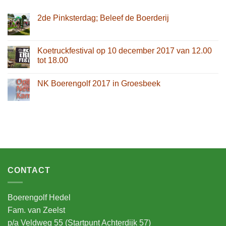
2de Pinksterdag; Beleef de Boerderij
Koetruckfestival op 10 december 2017 van 12.00
tot 18.00
NK Boerengolf 2017 in Groesbeek
CONTACT
Boerengolf Hedel
Fam. van Zeelst
p/a Veldweg 55 (Startpunt Achterdijk 57)